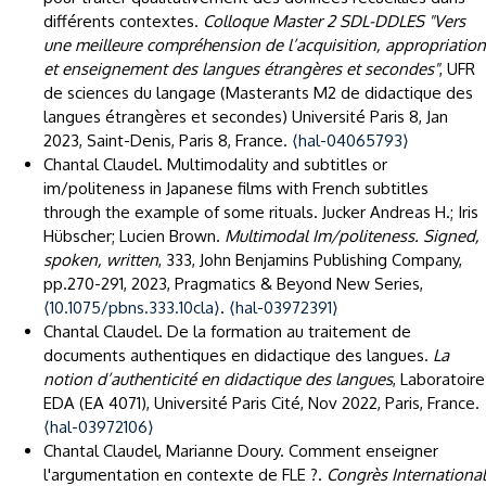
différents contextes.
Colloque Master 2 SDL-DDLES "Vers
une meilleure compréhension de l’acquisition, appropriation
et enseignement des langues étrangères et secondes"
, UFR
de sciences du langage (Masterants M2 de didactique des
langues étrangères et secondes) Université Paris 8, Jan
2023, Saint-Denis, Paris 8, France.
⟨hal-04065793⟩
Chantal Claudel. Multimodality and subtitles or
im/politeness in Japanese films with French subtitles
through the example of some rituals. Jucker Andreas H.; Iris
Hübscher; Lucien Brown.
Multimodal Im/politeness. Signed,
spoken, written
, 333, John Benjamins Publishing Company,
pp.270-291, 2023, Pragmatics & Beyond New Series,
⟨10.1075/pbns.333.10cla⟩
.
⟨hal-03972391⟩
Chantal Claudel. De la formation au traitement de
documents authentiques en didactique des langues.
La
notion d’authenticité en didactique des langues
, Laboratoire
EDA (EA 4071), Université Paris Cité, Nov 2022, Paris, France.
⟨hal-03972106⟩
Chantal Claudel, Marianne Doury. Comment enseigner
l'argumentation en contexte de FLE ?.
Congrès International