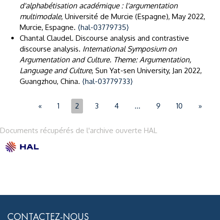
d'alphabétisation académique : l'argumentation
multimodale
, Université de Murcie (Espagne), May 2022,
Murcie, Espagne.
⟨hal-03779735⟩
Chantal Claudel. Discourse analysis and contrastive
discourse analysis.
International Symposium on
Argumentation and Culture. Theme: Argumentation,
Language and Culture
, Sun Yat-sen University, Jan 2022,
Guangzhou, China.
⟨hal-03779733⟩
«
1
2
3
4
…
9
10
»
Documents récupérés de l'archive ouverte HAL
CONTACTEZ-NOUS