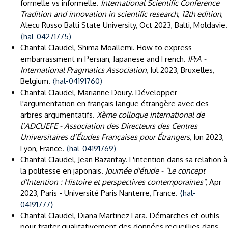
formelle vs informelle.
International Scientific Conference
Tradition and innovation in scientific research, 12th edition
,
Alecu Russo Balti State University, Oct 2023, Balti, Moldavie.
⟨hal-04271775⟩
Chantal Claudel, Shima Moallemi. How to express
embarrassment in Persian, Japanese and French.
IPrA -
International Pragmatics Association
, Jul 2023, Bruxelles,
Belgium.
⟨hal-04191760⟩
Chantal Claudel, Marianne Doury. Développer
l'argumentation en français langue étrangère avec des
arbres argumentatifs.
Xème colloque international de
l’ADCUEFE - Association des Directeurs des Centres
Universitaires d’Études Françaises pour Étrangers
, Jun 2023,
Lyon, France.
⟨hal-04191769⟩
Chantal Claudel, Jean Bazantay. L'intention dans sa relation à
la politesse en japonais.
Journée d'étude - "Le concept
d'Intention : Histoire et perspectives contemporaines"
, Apr
2023, Paris - Université Paris Nanterre, France.
⟨hal-
04191777⟩
Chantal Claudel, Diana Martinez Lara. Démarches et outils
pour traiter qualitativement des données recueillies dans