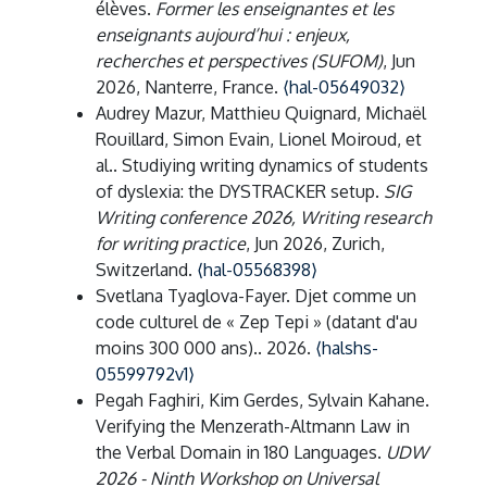
élèves.
Former les enseignantes et les
enseignants aujourd’hui : enjeux,
recherches et perspectives (SUFOM)
, Jun
2026, Nanterre, France.
⟨hal-05649032⟩
Audrey Mazur, Matthieu Quignard, Michaël
Rouillard, Simon Evain, Lionel Moiroud, et
al.. Studiying writing dynamics of students
of dyslexia: the DYSTRACKER setup.
SIG
Writing conference 2026, Writing research
for writing practice
, Jun 2026, Zurich,
Switzerland.
⟨hal-05568398⟩
Svetlana Tyaglova-Fayer. Djet comme un
code culturel de « Zep Tepi » (datant d'au
moins 300 000 ans).. 2026.
⟨halshs-
05599792v1⟩
Pegah Faghiri, Kim Gerdes, Sylvain Kahane.
Verifying the Menzerath-Altmann Law in
the Verbal Domain in 180 Languages.
UDW
2026 - Ninth Workshop on Universal