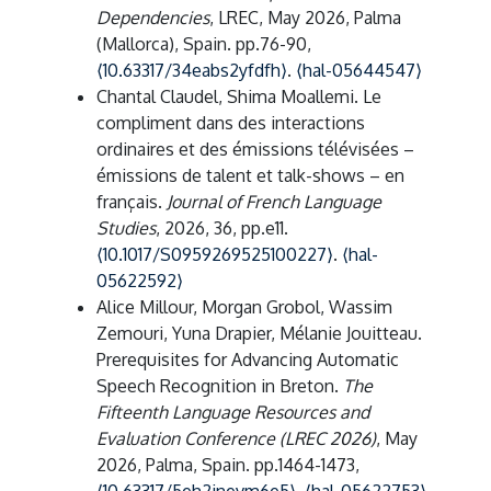
Dependencies
, LREC, May 2026, Palma
(Mallorca), Spain. pp.76-90,
⟨10.63317/34eabs2yfdfh⟩
.
⟨hal-05644547⟩
Chantal Claudel, Shima Moallemi. Le
compliment dans des interactions
ordinaires et des émissions télévisées –
émissions de talent et talk-shows – en
français.
Journal of French Language
Studies
, 2026, 36, pp.e11.
⟨10.1017/S0959269525100227⟩
.
⟨hal-
05622592⟩
Alice Millour, Morgan Grobol, Wassim
Zemouri, Yuna Drapier, Mélanie Jouitteau.
Prerequisites for Advancing Automatic
Speech Recognition in Breton.
The
Fifteenth Language Resources and
Evaluation Conference (LREC 2026)
, May
2026, Palma, Spain. pp.1464-1473,