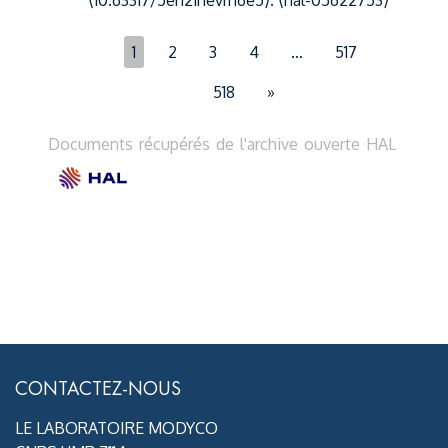
⟨10.63317/5eh2inevm6e5⟩
.
⟨hal-05622753⟩
1
2
3
4
…
517
518
»
Documents récupérés de l'archive ouverte HAL
CONTACTEZ-NOUS
LE LABORATOIRE MODYCO