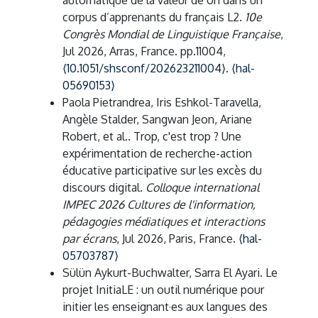
automatique de la valeur de on dans un
corpus d’apprenants du français L2.
10e
Congrès Mondial de Linguistique Française
,
Jul 2026, Arras, France. pp.11004,
⟨10.1051/shsconf/202623211004⟩
.
⟨hal-
05690153⟩
Paola Pietrandrea, Iris Eshkol-Taravella,
Angèle Stalder, Sangwan Jeon, Ariane
Robert, et al.. Trop, c'est trop ? Une
expérimentation de recherche-action
éducative participative sur les excès du
discours digital.
Colloque international
IMPEC 2026 Cultures de l'information,
pédagogies médiatiques et interactions
par écrans
, Jul 2026, Paris, France.
⟨hal-
05703787⟩
Sülün Aykurt-Buchwalter, Sarra El Ayari. Le
projet InitiaLE : un outil numérique pour
initier les enseignant·es aux langues des