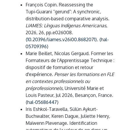
François Copin. Reassessing the
Tupi‑Guarani “gerund”: A synchronic,
distribution‑based comparative analysis.
LIAMES: Línguas Indígenas Americanas
,
2026, 26, pp.e026008.
⟨10.20396/liames.v26i00.8682071⟩
.
⟨hal-
05709396⟩
Marie Beillet, Nicolas Gergaud. Former les
Formateurs de l'Apprentissage Technique :
dispositif de formation et retour
d'expérience.
Penser les formations en FLE
en contextes professionnels ou
préprofessionnels
, Université Marie et
Louis Pasteur, Jul 2026, Besançon, France.
⟨hal-05686447⟩
Iris Eshkol-Taravella, Sülün Aykurt-
Buchwalter, Keren Dague, Juliette Henry,
Maïwenn Plevenage. Identification