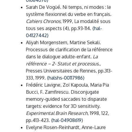
01684076⟩
Sarah De Vogüé. Ni temps, ni modes : le
système flexionnel du verbe en français.
Cahiers Chronos
, 1999, La modalité sous
tous ses aspects (4), pp.93-114.
⟨hal-
04127442⟩
Aliyah Morgenstern, Martine Sekali.
Processus de clarification de la référence
dans le dialogue adulte-enfant.
La
référence – 2- Statut et processus.
,
Presses Universitaires de Rennes, pp.313-
333, 1999.
⟨halshs-00117986⟩
Frédéric Lavigne, Zoï Kapoula, Maria Pia
Bucci, F. Zamfirescu. Disconjugate
memory-guided saccades to disparate
targets: evidence for 3D sensitivity.
Experimental Brain Research
, 1998, 122,
pp.413-423.
⟨hal-04908619⟩
Evelyne Rosen-Reinhardt, Anne-Laure