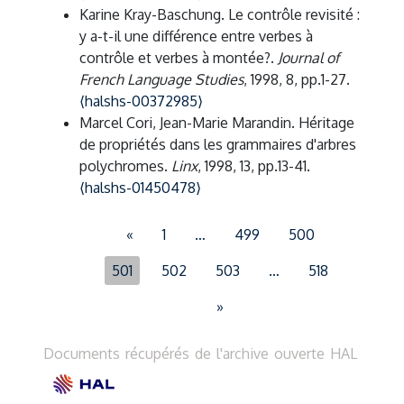
Karine Kray-Baschung. Le contrôle revisité :
y a-t-il une différence entre verbes à
contrôle et verbes à montée?.
Journal of
French Language Studies
, 1998, 8, pp.1-27.
⟨halshs-00372985⟩
Marcel Cori, Jean-Marie Marandin. Héritage
de propriétés dans les grammaires d'arbres
polychromes.
Linx
, 1998, 13, pp.13-41.
⟨halshs-01450478⟩
«
1
…
499
500
501
502
503
…
518
»
Documents récupérés de l'archive ouverte HAL