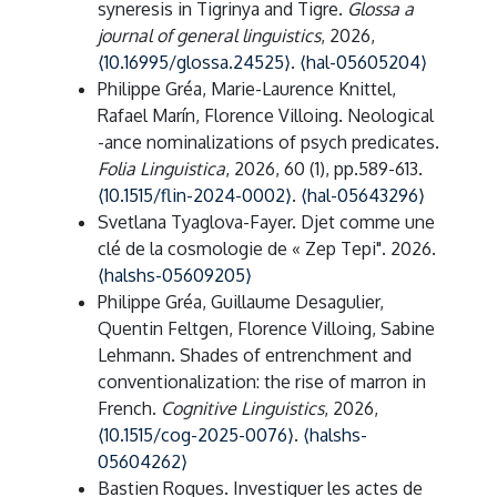
syneresis in Tigrinya and Tigre.
Glossa a
journal of general linguistics
, 2026,
⟨10.16995/glossa.24525⟩
.
⟨hal-05605204⟩
Philippe Gréa, Marie-Laurence Knittel,
Rafael Marín, Florence Villoing. Neological
-ance nominalizations of psych predicates.
Folia Linguistica
, 2026, 60 (1), pp.589-613.
⟨10.1515/flin-2024-0002⟩
.
⟨hal-05643296⟩
Svetlana Tyaglova-Fayer. Djet comme une
clé de la cosmologie de « Zep Tepi". 2026.
⟨halshs-05609205⟩
Philippe Gréa, Guillaume Desagulier,
Quentin Feltgen, Florence Villoing, Sabine
Lehmann. Shades of entrenchment and
conventionalization: the rise of marron in
French.
Cognitive Linguistics
, 2026,
⟨10.1515/cog-2025-0076⟩
.
⟨halshs-
05604262⟩
Bastien Roques. Investiguer les actes de