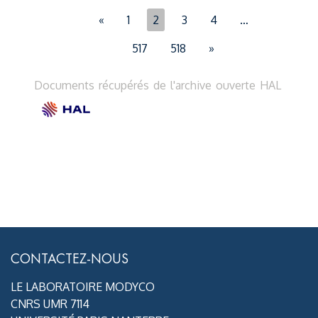
«
1
2
3
4
…
517
518
»
Documents récupérés de l'archive ouverte HAL
CONTACTEZ-NOUS
LE LABORATOIRE MODYCO
CNRS UMR 7114