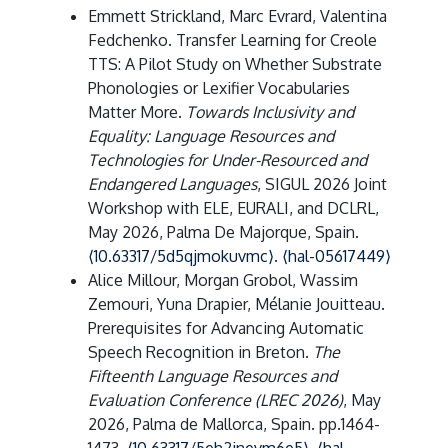
Emmett Strickland, Marc Evrard, Valentina
Fedchenko. Transfer Learning for Creole
TTS: A Pilot Study on Whether Substrate
Phonologies or Lexifier Vocabularies
Matter More.
Towards Inclusivity and
Equality: Language Resources and
Technologies for Under-Resourced and
Endangered Languages
, SIGUL 2026 Joint
Workshop with ELE, EURALI, and DCLRL,
May 2026, Palma De Majorque, Spain.
⟨10.63317/5d5qjmokuvmc⟩
.
⟨hal-05617449⟩
Alice Millour, Morgan Grobol, Wassim
Zemouri, Yuna Drapier, Mélanie Jouitteau.
Prerequisites for Advancing Automatic
Speech Recognition in Breton.
The
Fifteenth Language Resources and
Evaluation Conference (LREC 2026)
, May
2026, Palma de Mallorca, Spain. pp.1464-