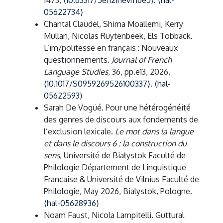
1473,
⟨10.63317/5eh2inevm6e5⟩
.
⟨hal-
05622734⟩
Chantal Claudel, Shima Moallemi, Kerry
Mullan, Nicolas Ruytenbeek, Els Tobback.
L’im/politesse en français : Nouveaux
questionnements.
Journal of French
Language Studies
, 36, pp.e13, 2026,
⟨10.1017/S0959269526100337⟩
.
⟨hal-
05622593⟩
Sarah De Vogüé. Pour une hétérogénéité
des genres de discours aux fondements de
l’exclusion lexicale.
Le mot dans la langue
et dans le discours 6 : la construction du
sens
, Université de Białystok Faculté de
Philologie Département de Linguistique
Française & Université de Vilnius Faculté de
Philologie, May 2026, Bialystok, Pologne.
⟨hal-05628936⟩
Noam Faust, Nicola Lampitelli. Guttural