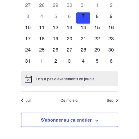
Calendrier
une
27
28
29
30
31
1
2
vues
navigation
date.
de
Évènem
3
4
5
6
7
8
9
de
Évènements
10
11
12
13
14
15
16
vues
17
18
19
20
21
22
23
Évènement
24
25
26
27
28
29
30
31
1
2
3
4
5
6
Il n’y a pas d’évènements ce jour là.
Notice
Jul
Ce mois-ci
Sep
S’abonner au calendrier