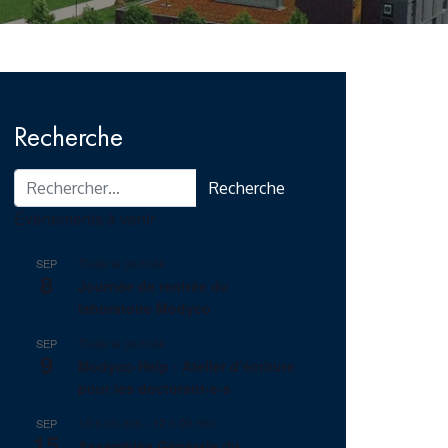
Recherche
Recherche pour :
Évènements à venir
Toute la journée
SEP
8
Journée de rentrée du
laboratoire Modyco
Toute la journée
SEP
9
Modyco-Help : Atelier d’écriture
pour les doctorant-e-s
10 h 00 min
-
12 h 00 min
SEP
15
Assemblée Générale du