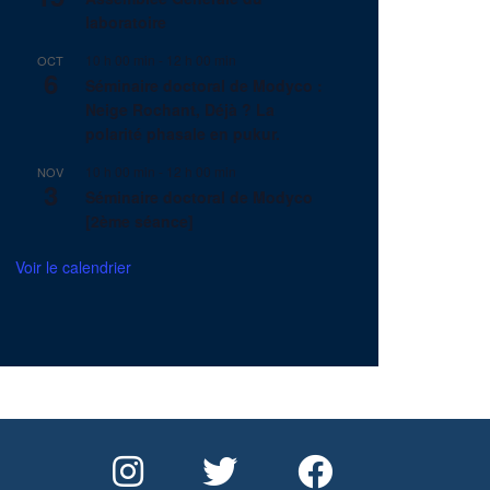
laboratoire
10 h 00 min
-
12 h 00 min
OCT
6
Séminaire doctoral de Modyco :
Neige Rochant, Déjà ? La
polarité phasale en pukur.
10 h 00 min
-
12 h 00 min
NOV
3
Séminaire doctoral de Modyco
[2ème séance]
Voir le calendrier