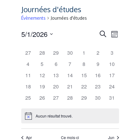
Journées d'études
Évènements
Journées d'études
Recherche
Naviga
5/1/2026
Recherche
Mois
de
Sélectionnez
et
Calendrier
MONDAY
TUESDAY
WEDNESDAY
THURSDAY
FRIDAY
SATURDAY
SUNDAY
une
27
28
29
30
1
2
3
vues
navigation
date.
de
Évènem
4
5
6
7
8
9
10
de
Évènements
11
12
13
14
15
16
17
vues
18
19
20
21
22
23
24
Évènement
25
26
27
28
29
30
31
Aucun résultat trouvé.
Notice
Apr
Ce mois-ci
Jun