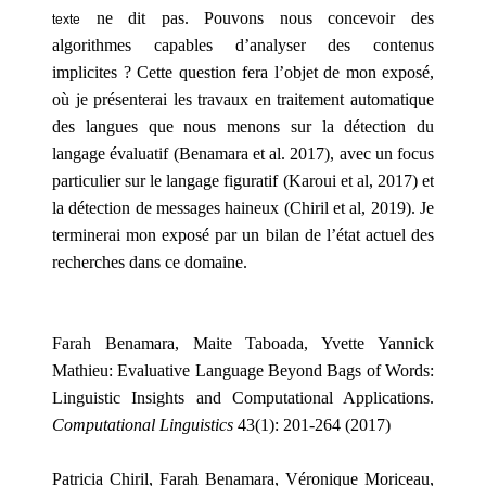
ne dit pas.
Pouvons nous concevoir des
texte
algorithmes capables
d’analyser
des contenus
implicites ?
Cette question fera l’objet de m
on exposé
,
où je
présenterai
les travaux
en
traitement automatique
des langues
que nous menons sur la détection du
langage évaluatif
(Benamara et al. 2017)
,
avec un focus
particulier sur le langage figuratif (Karoui et al, 201
7
) et
la détection de messages haineux
(Chiril et al, 2019)
.
Je
terminerai mon exposé par un bilan de l’état actuel des
recherches dans ce domaine.
Farah Benamara, Maite Taboada, Yvette Yannick
Mathieu: Evaluative Language Beyond Bags of Words:
Linguistic Insights and Computational Applications.
Computational Linguistics
43(1): 201-264 (2017)
Patricia Chiril, Farah Benamara, Véronique Moriceau,