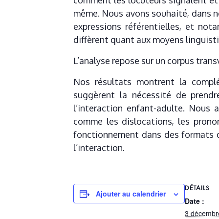
comment les locuteurs signalent et a
même. Nous avons souhaité, dans not
expressions référentielles, et no
diffèrent quant aux moyens linguistiq
L’analyse repose sur un corpus tran
Nos résultats montrent la complém
suggèrent la nécessité de prendr
l’interaction enfant-adulte. Nous 
comme les dislocations, les prono
fonctionnement dans des formats d’i
l’interaction.
DÉTAILS
Ajouter au calendrier
Date :
3 décembr