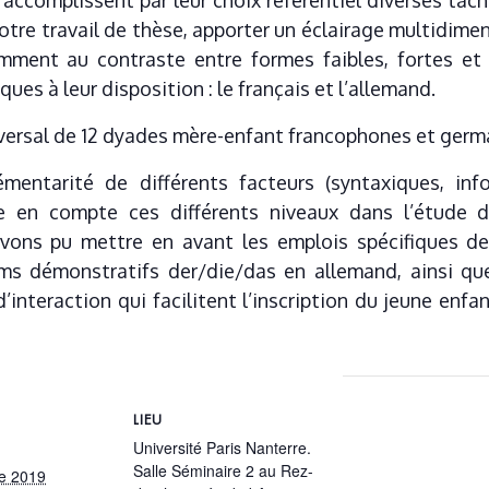
ccomplissent par leur choix référentiel diverses tâche
re travail de thèse, apporter un éclairage multidimen
tamment au contraste entre formes faibles, fortes et
ues à leur disposition : le français et l’allemand.
sversal de 12 dyades mère-enfant francophones et germ
entarité de différents facteurs (syntaxiques, info
e en compte ces différents niveaux dans l’étude de
avons pu mettre en avant les emplois spécifiques de
ms démonstratifs der/die/das en allemand, ainsi que 
nteraction qui facilitent l’inscription du jeune enfa
LIEU
Université Paris Nanterre.
Salle Séminaire 2 au Rez-
e 2019