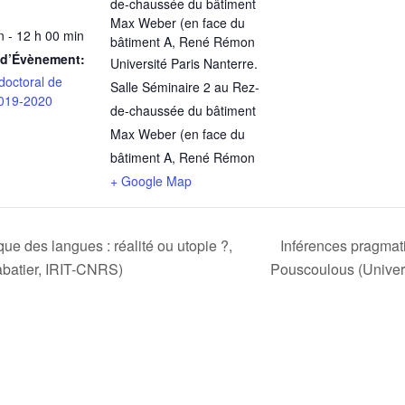
de-chaussée du bâtiment
Max Weber (en face du
n - 12 h 00 min
bâtiment A, René Rémon
 d’Évènement:
Université Paris Nanterre.
doctoral de
Salle Séminaire 2 au Rez-
019-2020
de-chaussée du bâtiment
Max Weber (en face du
bâtiment A, René Rémon
+ Google Map
que des langues : réalité ou utopie ?,
Inférences pragmat
batier, IRIT-CNRS)
Pouscoulous (Univer