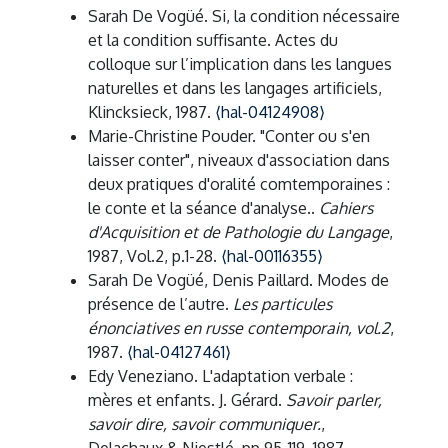
Sarah De Vogüé. Si, la condition nécessaire
et la condition suffisante. Actes du
colloque sur l’implication dans les langues
naturelles et dans les langages artificiels,
Klincksieck, 1987.
⟨hal-04124908⟩
Marie-Christine Pouder. "Conter ou s'en
laisser conter", niveaux d'association dans
deux pratiques d'oralité comtemporaines :
le conte et la séance d'analyse..
Cahiers
d'Acquisition et de Pathologie du Langage
,
1987, Vol.2, p.1-28.
⟨hal-00116355⟩
Sarah De Vogüé, Denis Paillard. Modes de
présence de l’autre.
Les particules
énonciatives en russe contemporain, vol.2
,
1987.
⟨hal-04127461⟩
Edy Veneziano. L'adaptation verbale :
mères et enfants. J. Gérard.
Savoir parler,
savoir dire, savoir communiquer.
,