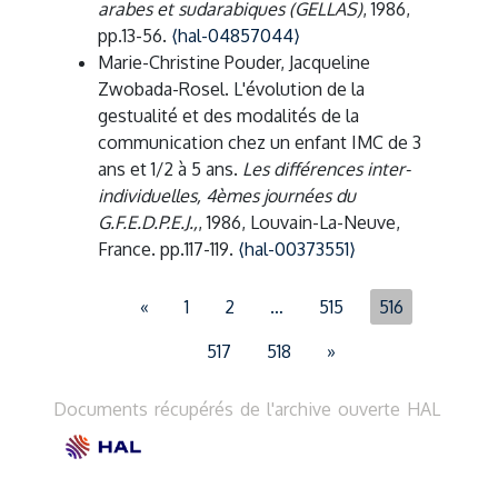
arabes et sudarabiques (GELLAS)
, 1986,
pp.13-56.
⟨hal-04857044⟩
Marie-Christine Pouder, Jacqueline
Zwobada-Rosel. L'évolution de la
gestualité et des modalités de la
communication chez un enfant IMC de 3
ans et 1/2 à 5 ans.
Les différences inter-
individuelles, 4èmes journées du
G.F.E.D.P.E.J.,
, 1986, Louvain-La-Neuve,
France. pp.117-119.
⟨hal-00373551⟩
«
1
2
…
515
516
517
518
»
Documents récupérés de l'archive ouverte HAL