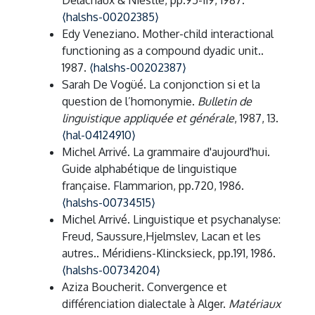
Delachaux & Niestlé, pp.95-119, 1987.
⟨halshs-00202385⟩
Edy Veneziano. Mother-child interactional
functioning as a compound dyadic unit..
1987.
⟨halshs-00202387⟩
Sarah De Vogüé. La conjonction si et la
question de l’homonymie.
Bulletin de
linguistique appliquée et générale
, 1987, 13.
⟨hal-04124910⟩
Michel Arrivé. La grammaire d'aujourd'hui.
Guide alphabétique de linguistique
française. Flammarion, pp.720, 1986.
⟨halshs-00734515⟩
Michel Arrivé. Linguistique et psychanalyse:
Freud, Saussure,Hjelmslev, Lacan et les
autres.. Méridiens-Klincksieck, pp.191, 1986.
⟨halshs-00734204⟩
Aziza Boucherit. Convergence et
différenciation dialectale à Alger.
Matériaux