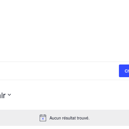
C
ir
nnez
Aucun résultat trouvé.
Notice