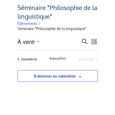
Séminaire "Philosophie de la
linguistique"
Évènements
Séminaire "Philosophie de la linguistique"
Recherche
Naviga
À venir
Recherche
Liste
de
Sélectionnez
et
une
vues
Évènements
Aujourd’hui
suivants
Évènements
navigation
précédents
date.
Évènem
de
S’abonner au calendrier
vues
Évènement