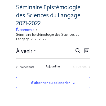
Séminaire Epistémologie
des Sciences du Langage
2021-2022
Évènements
Séminaire Epistémologie des Sciences du
Langage 2021-2022
Recherche
Naviga
À venir
Recherche
Liste
de
Sélectionnez
et
une
vues
Évènements
Aujourd’hui
suivants
Évènements
navigation
précédents
date.
Évènem
de
S’abonner au calendrier
vues
Évènement