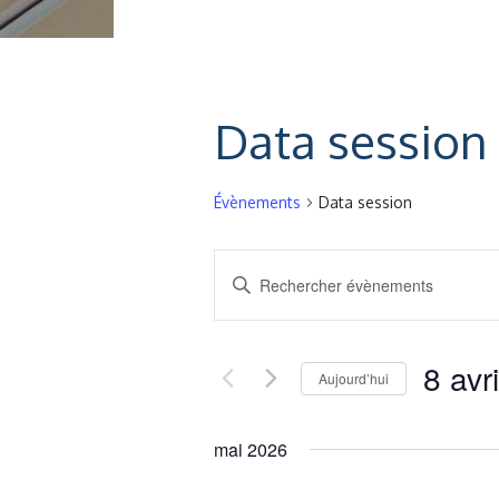
Data session
Évènements
Data session
Recherche
Saisir
et
mot-
clé.
navigation
Rechercher
8 avr
Aujourd’hui
Évènements
de
par
Sélectio
vues
mot-
une
mai 2026
clé.
date.
Évènements