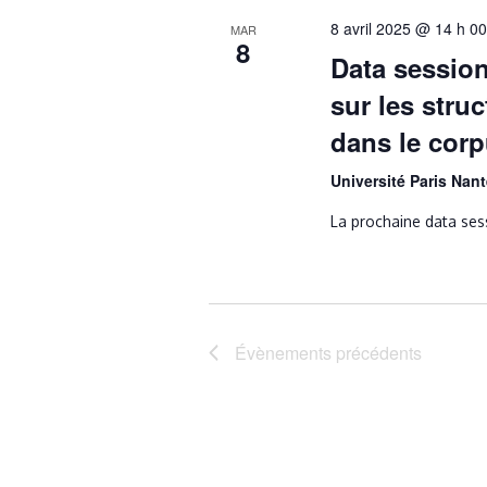
8 avril 2025 @ 14 h 0
MAR
8
Data sessio
sur les stru
dans le cor
Université Paris Nan
La prochaine data sess
Évènements
précédents