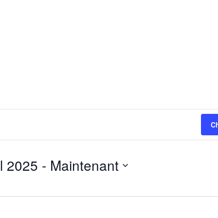
C
il 2025
 - 
Maintenant
nnez