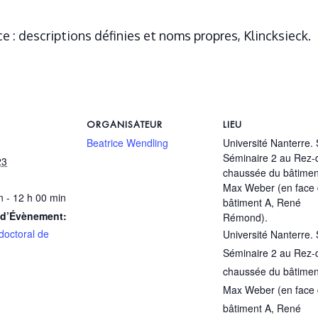
e : descriptions définies et noms propres, Klincksieck.
ORGANISATEUR
LIEU
Beatrice Wendling
Université Nanterre. 
Séminaire 2 au Rez-
23
chaussée du bâtimen
Max Weber (en face
n - 12 h 00 min
bâtiment A, René
 d’Évènement:
Rémond).
doctoral de
Université Nanterre. 
Séminaire 2 au Rez-
chaussée du bâtimen
Max Weber (en face
bâtiment A, René