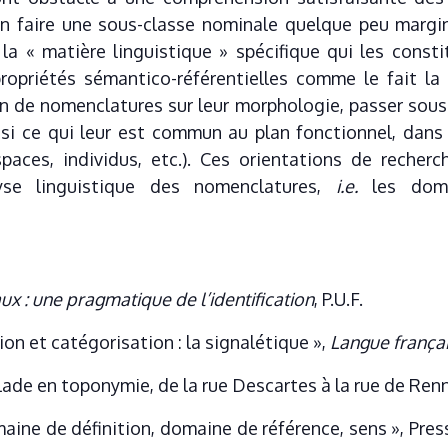
 faire une sous-classe nominale quelque peu marginal
 la « matière linguistique » spécifique qui les const
ropriétés sémantico-référentielles comme le fait la
on de nomenclatures sur leur morphologie, passer sou
ssi ce qui leur est commun au plan fonctionnel, dans
paces, individus, etc.). Ces orientations de recherc
alyse linguistique des nomenclatures,
i.e.
les doma
aux : une pragmatique de l’identification
, P.U.F.
n et catégorisation : la signalétique »,
Langue frança
ade en toponymie, de la rue Descartes à la rue de Renn
aine de définition, domaine de référence, sens », Pres