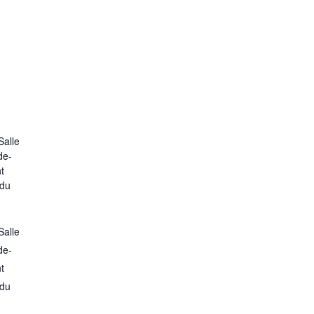
Salle
de-
t
 du
Salle
de-
t
 du