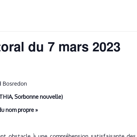
oral du 7 mars 2023
rd Bosredon
HIA, Sorbonne nouvelle)
 du nom propre »
nt obstacle à une compréhension satisfaisante des n