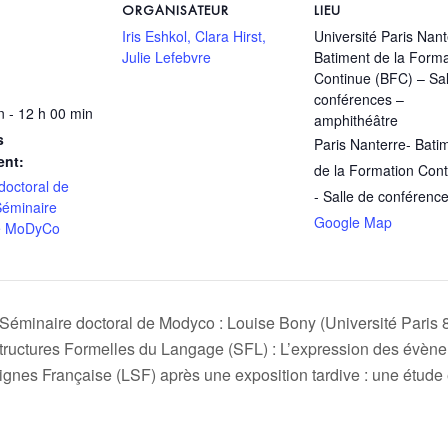
ORGANISATEUR
LIEU
Iris Eshkol, Clara Hirst,
Université Paris Nant
Julie Lefebvre
Batiment de la Forma
Continue (BFC) – Sal
conférences –
n - 12 h 00 min
amphithéâtre
s
Paris Nanterre- Bati
ent:
de la Formation Con
doctoral de
- Salle de conférenc
Séminaire
Google Map
de MoDyCo
Séminaire doctoral de Modyco : Louise Bony (Université Paris 
tructures Formelles du Langage (SFL) : L’expression des év
ignes Française (LSF) après une exposition tardive : une étude 