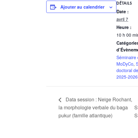
DÉTAILS
Ajouter au calendrier
Date :
avril 7
Heure :
10 h 00 mi
Catégorie
d’Évènem
Séminaire 
MoDyCo
,
doctoral 
2025-2026
Data session : Neige Rochant,
la morphologie verbale du baga
S
pukur (famille atlantique)
S