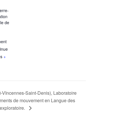
erre-
tion
le de
ment
tinue
es
+
8-VIncennes-Saint-Denis), Laboratoire
ènements de mouvement en Langue des
exploratoire.