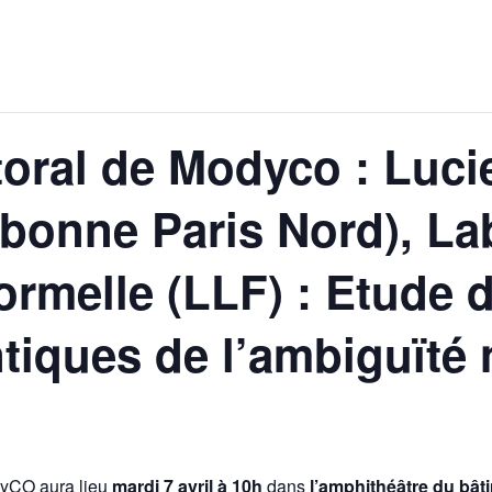
oral de Modyco : Luci
rbonne Paris Nord), La
ormelle (LLF) : Etude 
iques de l’ambiguïté 
DyCO aura lieu
mardi 7 avril à 10h
dans
l’amphithéâtre du bâ