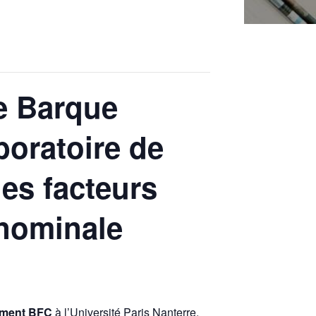
e Barque
boratoire de
des facteurs
nominale
timent BFC
à l’Université Paris Nanterre.