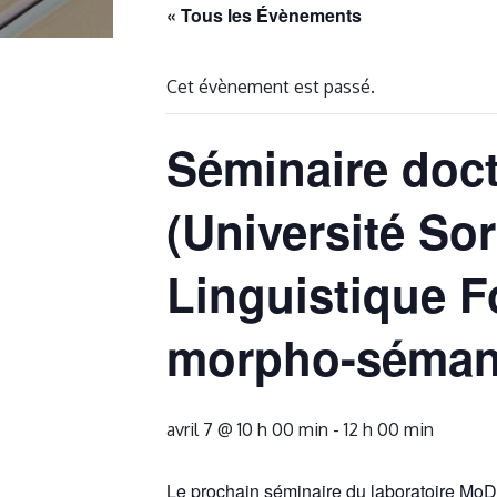
« Tous les Évènements
Cet évènement est passé.
Séminaire doct
(Université So
Linguistique F
morpho-sémant
avril 7 @ 10 h 00 min
-
12 h 00 min
Le prochain séminaire du laboratoire Mo