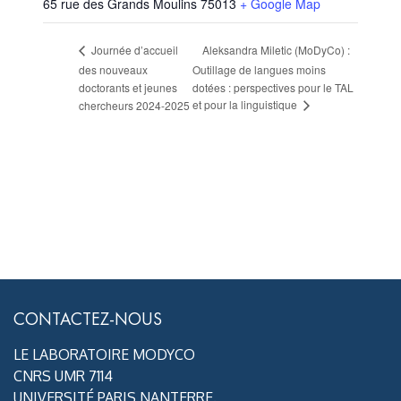
65 rue des Grands Moulins
75013
+ Google Map
Aleksandra Miletic (MoDyCo) :
Journée d’accueil
des nouveaux
Outillage de langues moins
doctorants et jeunes
dotées : perspectives pour le TAL
et pour la linguistique
chercheurs 2024-2025
CONTACTEZ-NOUS
LE LABORATOIRE MODYCO
CNRS UMR 7114
UNIVERSITÉ PARIS NANTERRE.