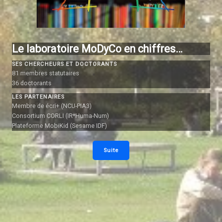
Le laboratoire MoDyCo en chiffres…
SES CHERCHEURS ET DOCTORANTS
81 membres statutaires
36 doctorants
LES PARTENAIRES
Membre de écri+ (NCU-PIA3)
Consortium CORLI (IR*Huma-Num)
Plateforme MobiKid (Sesame IDF)
Suite