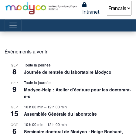
Intranet
Navigation principale
Évènements à venir
Toute la journée
SEP
8
Journée de rentrée du laboratoire Modyco
Toute la journée
SEP
9
Modyco-Help : Atelier d’écriture pour les doctorant-
e-s
10 h 00 min
–
12 h 00 min
SEP
15
Assemblée Générale du laboratoire
10 h 00 min
–
12 h 00 min
OCT
6
Séminaire doctoral de Modyco : Neige Rochant,